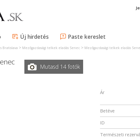
J
ó
Új hirdetés
Paste kereslet
>
>
 Bratislava
Mezőgazdasági telkek eladás Senec
Mezőgazdasági telkek eladás Sen
enec
Mutasd 14 fotók
Ár
Betéve
ID
Természeti rezerv