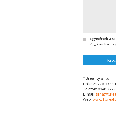
Egyetértek a s
Vigyázunk a mag
Kapc
TUreality s.r.o.
Hálkova 2761/33
0
Telefon:
0948 777 
E-mail:
zilina@turea
Web:
www.TUrealit