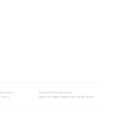
dás Senec
Szántóföld eladás Senec
s Senec
Egyéb mezőgazdasági telek eladás Senec