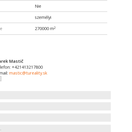
Nie
személyi
me
270000 m
2
rek Mastič
lefon: +421413217800
mail:
mastic@tureality.sk