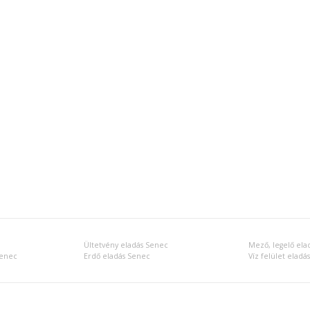
Ültetvény eladás Senec
Mező, legelő ela
Senec
Erdő eladás Senec
Víz felület eladá