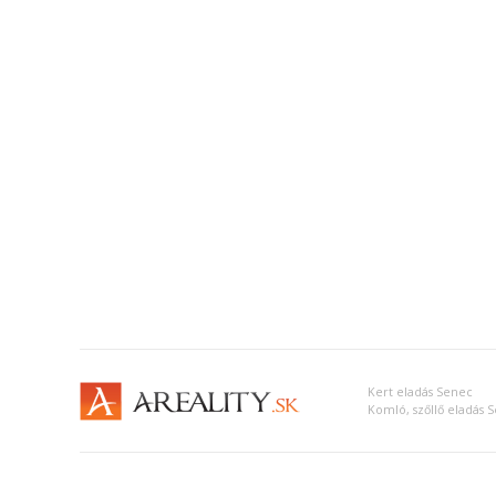
Kert eladás Senec
Komló, szőllő eladás 