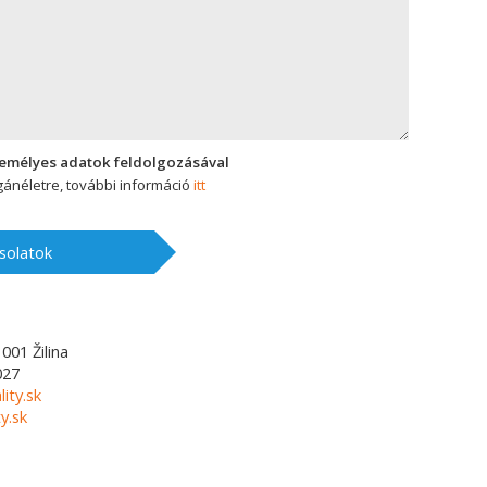
zemélyes adatok feldolgozásával
ánéletre, további információ
itt
solatok
1001
Žilina
027
lity.sk
y.sk