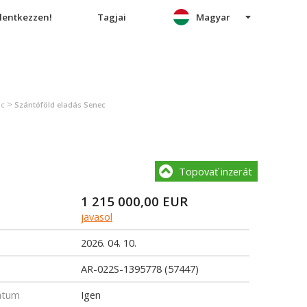
elentkezzen!
Tagjai
Magyar
>
ec
Szántóföld eladás Senec
Topovať inzerát
1 215 000,00
EUR
javasol
2026. 04. 10.
AR-022S-1395778 (57447)
átum
Igen