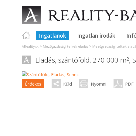
Ingatlanok
Ingatlan irodák
Inf
>
>
AReality.sk
Mezőgazdasági telkek eladás
Mezőgazdasági telkek eladás
Eladás, szántóföld, 270 000 m
,
S
2
Érdekes
Küld
Nyomni
PDF