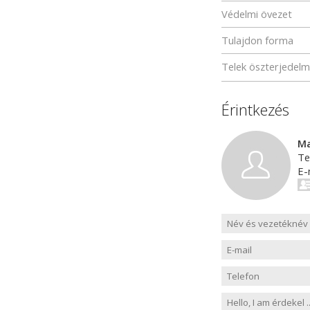
Védelmi övezet
Tulajdon forma
Telek öszterjedel
Érintkezés
Ma
Te
E-