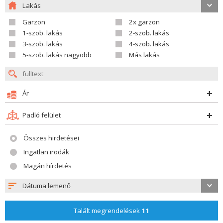
Lakás
Garzon
2x garzon
1-szob. lakás
2-szob. lakás
3-szob. lakás
4-szob. lakás
5-szob. lakás nagyobb
Más lakás
Ár
Padló felület
Összes hirdetései
Ingatlan irodák
Magán hírdetés
Dátuma lemenő
Talált megrendelések
11