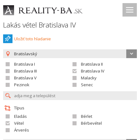
Lakás vétel Bratislava IV
Uložiť toto hladanie
Bratislavský
Bratislava I
Bratislava II
Bratislava III
Bratislava IV
Bratislava V
Malacky
Pezinok
Senec
Típus
Eladás
Bérlet
Vétel
Bérbevétel
Árverés