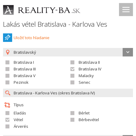
Lakás vétel Bratislava - Karlova Ves
Uložiť toto hladanie
Bratislavský
Bratislava I
Bratislava II
Bratislava III
Bratislava IV
Bratislava V
Malacky
Pezinok
Senec
Típus
Eladás
Bérlet
Vétel
Bérbevétel
Árverés