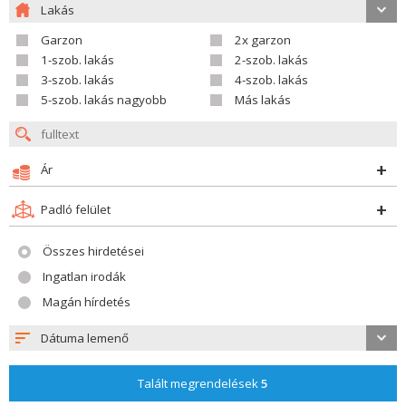
Lakás
Garzon
2x garzon
1-szob. lakás
2-szob. lakás
3-szob. lakás
4-szob. lakás
5-szob. lakás nagyobb
Más lakás
Ár
Padló felület
Összes hirdetései
Ingatlan irodák
Magán hírdetés
Dátuma lemenő
Talált megrendelések
5