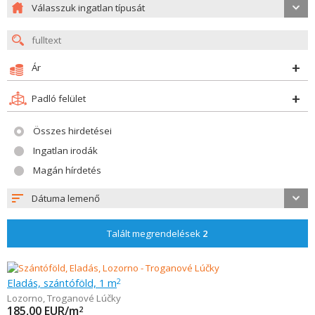
Válasszuk ingatlan típusát
Ár
Padló felület
Összes hirdetései
Ingatlan irodák
Magán hírdetés
Dátuma lemenő
Talált megrendelések
2
Eladás, szántóföld, 1 m
2
Lozorno
,
Troganové Lúčky
185,00
EUR/m
2