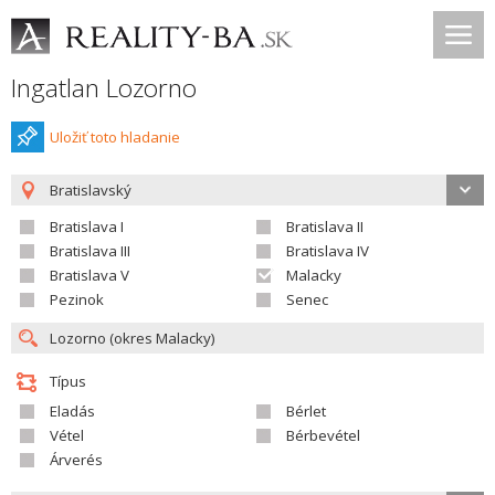
Ingatlan Lozorno
Uložiť toto hladanie
Bratislavský
Bratislava I
Bratislava II
Bratislava III
Bratislava IV
Bratislava V
Malacky
Pezinok
Senec
Típus
Eladás
Bérlet
Vétel
Bérbevétel
Árverés