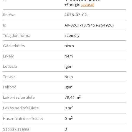
+Energie
javasol
Betéve
2026. 02. 02.
ID
AR-02CT-107945 (-264926)
Tulajdon forma
személyi
Gázbekötés
nincs
Erkély
Nem
Lodzsia
Igen
Terasz
Nem
Felfonó
Igen
2
Lakórész területe
79,41 m
2
Lakás padlófelülete
0 m
2
Használati összfelület
0 m
Szobák száma
3