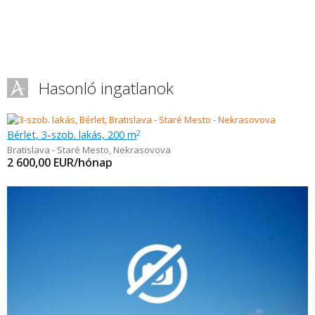
Hasonló ingatlanok
Bérlet, 3-szob. lakás, 200 m
2
Bratislava - Staré Mesto
,
Nekrasovova
2 600,00
EUR/hónap