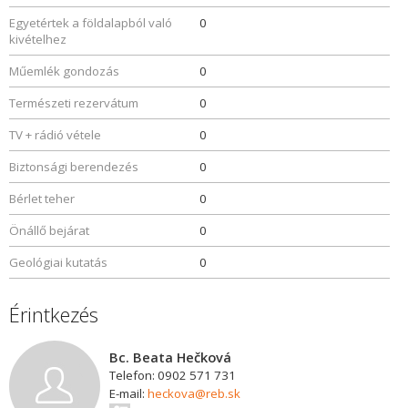
Egyetértek a földalapból való
0
kivételhez
Műemlék gondozás
0
Természeti rezervátum
0
TV + rádió vétele
0
Biztonsági berendezés
0
Bérlet teher
0
Önállő bejárat
0
Geológiai kutatás
0
Érintkezés
Bc. Beata Hečková
Telefon: 0902 571 731
E-mail:
heckova@reb.sk