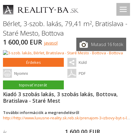
Bérlet, 3-szob. lakás, 79,41 m
,
Bratislava -
2
Staré Mesto
,
Bottova
1 600,00 EUR
javasol
Mutasd 16 fotók
Érdekes
Küld
Nyomni
PDF
topovať inzerát
Kiadó 3 szobás lakás, 3 szobás lakás, Bottova,
Bratislava - Staré Mest
További információk a megrendelésről
http://http://www.luxusne-reality.sk.reb.sk/prenajom-3-izbovy-byt-s-loggiou-sky-park-bratislava-970843
1 600,00
EUR
Ár