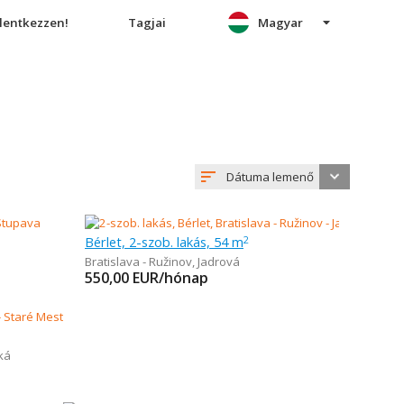
elentkezzen!
Tagjai
Magyar
Dátuma lemenő
Bérlet, 2-szob. lakás, 54 m
2
Bratislava - Ružinov
,
Jadrová
550,00
EUR/hónap
ká