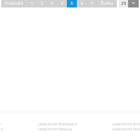
Predošlá
1
2
3
4
5
6
7
Ďalšia
20
 I
Lakás bérlet Bratislava II
Lakás bérlet Brati
 V
Lakás bérlet Malacky
Lakás bérlet Pez