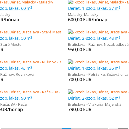
szob. lakás, 60 m
Bérlet, 1-szob. lakás, 37 m
2
2
alacky
Malacky
,
Malacky
UR/hónap
600,00
EUR/hónap
szob. lakás, 50 m
Bérlet, 2-szob. lakás, 48 m
2
2
- Staré Mesto
Bratislava - Ružinov
,
Nezábudková
UR
950,00
EUR
szob. lakás, 43 m
Bérlet, 1-szob. lakás, 36 m
2
2
- Ružinov
,
Rovníková
Bratislava - Petržalka
,
Béžová ulica
UR
700,00
EUR
szob. lakás, 90 m
Bérlet, 2-szob. lakás, 52 m
2
2
- Rača
,
BA - Rača
Bratislava - Vrakuňa
,
Majerská
EUR/hónap
790,00
EUR