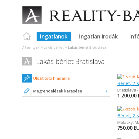
Ingatlanok
Ingatlan irodák
Inf
>
>
AReality.sk
Lakás bérlet
Lakás bérlet Bratislava
Lakás bérlet Bratislava
Uložiť toto hladanie
Bérlet, 2-
Bratislava 
Megrendelések keresése
1 200,00
Bérlet, 2-
Malacky
,
M
750,00
E