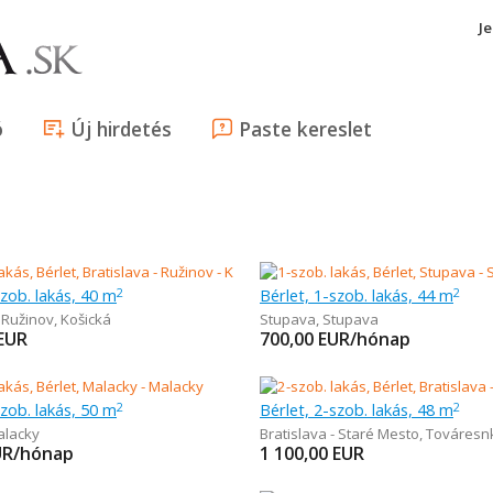
J
ó
Új hirdetés
Paste kereslet
szob. lakás, 40 m
Bérlet, 1-szob. lakás, 44 m
2
2
- Ružinov
,
Košická
Stupava
,
Stupava
EUR
700,00
EUR/hónap
szob. lakás, 50 m
Bérlet, 2-szob. lakás, 48 m
2
2
alacky
Bratislava - Staré Mesto
,
Továresn
UR/hónap
1 100,00
EUR