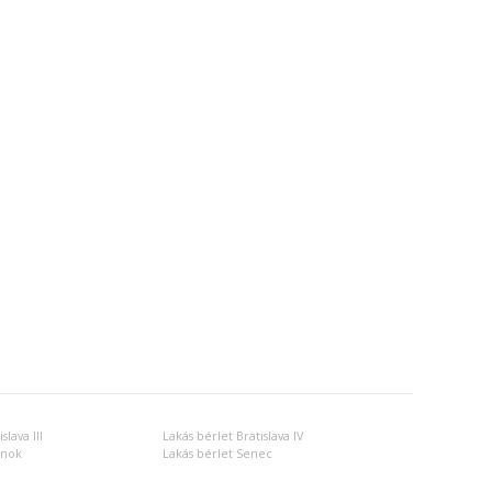
slava III
Lakás bérlet Bratislava IV
inok
Lakás bérlet Senec