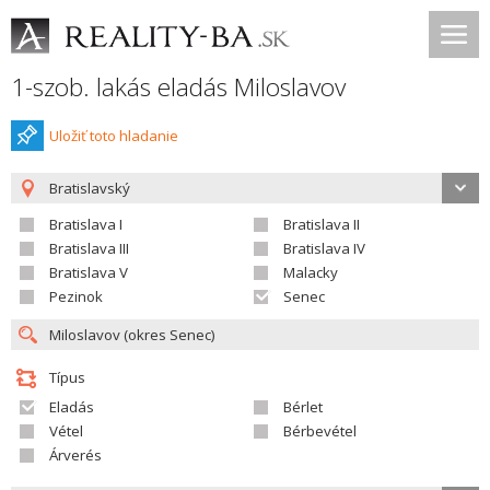
1-szob. lakás eladás Miloslavov
Uložiť toto hladanie
Bratislavský
Bratislava I
Bratislava II
Bratislava III
Bratislava IV
Bratislava V
Malacky
Pezinok
Senec
Típus
Eladás
Bérlet
Vétel
Bérbevétel
Árverés