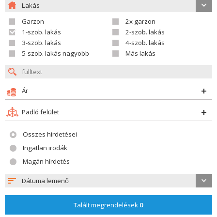
Lakás
Garzon
2x garzon
1-szob. lakás
2-szob. lakás
3-szob. lakás
4-szob. lakás
5-szob. lakás nagyobb
Más lakás
Ár
Padló felület
Összes hirdetései
Ingatlan irodák
Magán hírdetés
Dátuma lemenő
Talált megrendelések
0